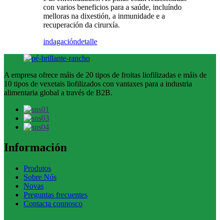
con varios beneficios para a saúde, incluíndo
melloras na dixestión, a inmunidade e a
recuperación da cirurxía.
indagación
detalle
A empresa ofrece máis de 20 tipos de froitas liofilizadas e máis de
10 tipos de vexetais liofilizados con vantaxes para a industria
alimentaria global a través de B2B.
Información
Produtos
Sobre Nós
Novas
Preguntas frecuentes
Contacta connosco