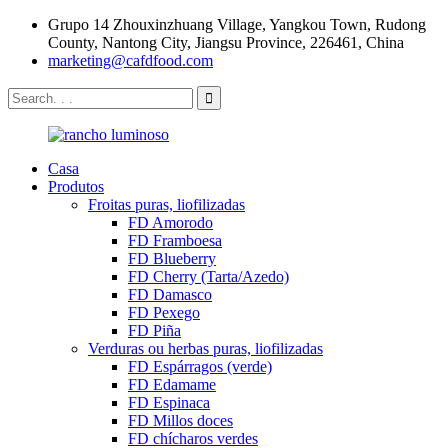
Grupo 14 Zhouxinzhuang Village, Yangkou Town, Rudong
County, Nantong City, Jiangsu Province, 226461, China
marketing@cafdfood.com
Casa
Produtos
Froitas puras, liofilizadas
FD Amorodo
FD Framboesa
FD Blueberry
FD Cherry (Tarta/Azedo)
FD Damasco
FD Pexego
FD Piña
Verduras ou herbas puras, liofilizadas
FD Espárragos (verde)
FD Edamame
FD Espinaca
FD Millos doces
FD chícharos verdes