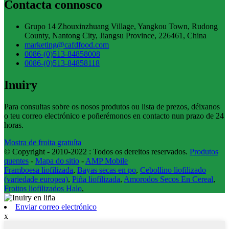
Contacta connosco
Grupo 14 Zhouxinzhuang Village, Yangkou Town, Rudong
County, Nantong City, Jiangsu Province, 226461, China
marketing@cafdfood.com
0086-(0)513-84858008
0086-(0)513-84858118
Inuiry
Para consultas sobre os nosos produtos ou lista de prezos, déixanos
o teu correo electrónico e poñerémonos en contacto nun prazo de 24
horas.
Mostra de froita gratuíta
© Copyright - 2010-2022 : Todos os dereitos reservados.
Produtos
quentes
-
Mapa do sitio
-
AMP Mobile
Framboesa liofilizada
,
Bayas secas en po
,
Cebollino liofilizado
(variedade europea)
,
Piña liofilizada
,
Amorodos Secos En Cereal
,
Froitos liofilizados Halo
,
Enviar correo electrónico
x