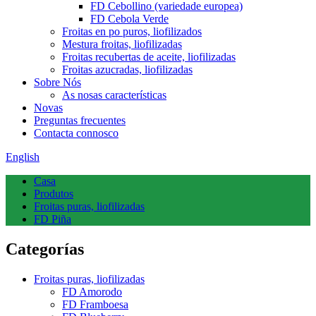
FD Cebollino (variedade europea)
FD Cebola Verde
Froitas en po puros, liofilizados
Mestura froitas, liofilizadas
Froitas recubertas de aceite, liofilizadas
Froitas azucradas, liofilizadas
Sobre Nós
As nosas características
Novas
Preguntas frecuentes
Contacta connosco
English
Casa
Produtos
Froitas puras, liofilizadas
FD Piña
Categorías
Froitas puras, liofilizadas
FD Amorodo
FD Framboesa