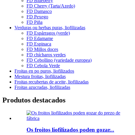
FD Blueberry
FD Cherry (Tarta/Azedo)
FD Damasco
FD Pexego
FD Piña
Verduras ou herbas puras, liofilizadas
FD Espárragos (verde)
FD Edamame
FD Espinaca
FD Millos doces
FD chícharos verdes
FD Cebollino (variedade europea)
FD Cebola Verde
Froitas en po puros, liofilizados
Mestura froitas, liofilizadas
Froitas recubertas de aceite, liofilizadas
Froitas azucradas, liofilizadas
Produtos destacados
Os froitos liofilizados poden gozar...