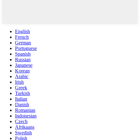
English
French
German
Portuguese
Spanish
Russian
Japanese
Korean
Arabic
Irish
Greek
Turkish
Italian
Danish
Romanian
Indonesian
Czech
Afrikaans
Swedish
Polish